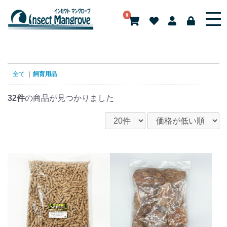
0
全て
|
飼育用品
32件
の商品が見つかりました