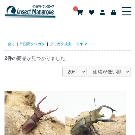
0
全て
|
外国産クワガタ
|
クワガタ成虫
|
ミヤマ
2件
の商品が見つかりました