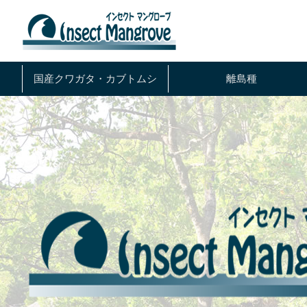
国産クワガタ・
カブトムシ
離島種