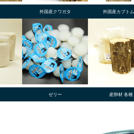
外国産クワガタ
外国産カブト
ゼリー
産卵材 各種