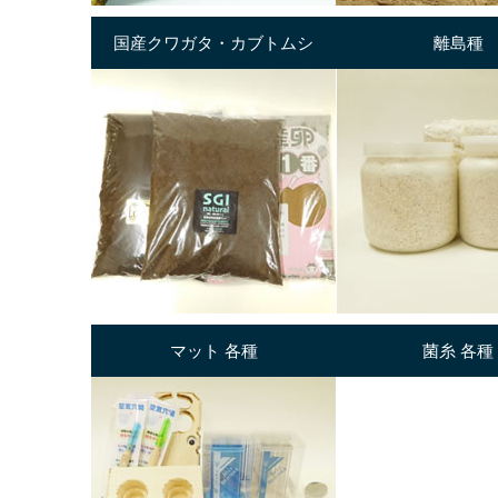
国産クワガタ・カブトムシ
離島種
マット 各種
菌糸 各種