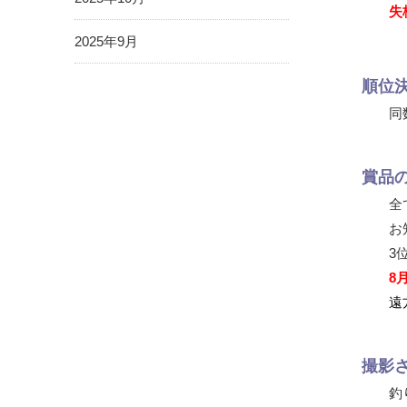
失
2025年9月
順位
同
賞品
全
お
3
8
遠
撮影
釣