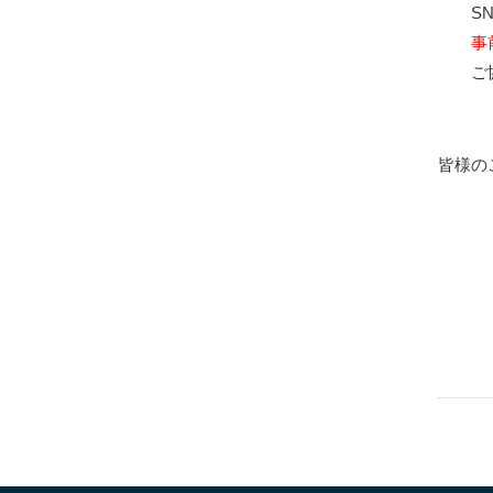
S
事
ご
皆様の