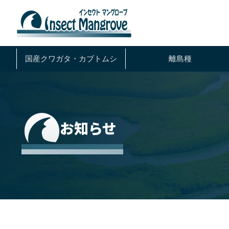
国産クワガタ・
カブトムシ
離島種
お知らせ