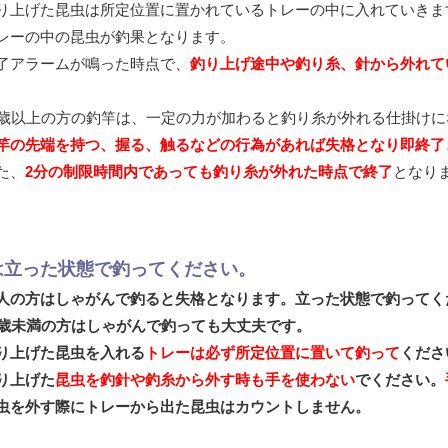
り上げた昆虫は所定位置に置かれているトレーの中に入れていきま
レーの中の昆虫が釣果となります。
了アラームが鳴った時点で、
釣り上げ途中や釣り糸、針から外れて
1歳以上の方の釣竿は、一定の力が加わると釣り糸が外れる仕掛け
竿の先端を持つ、握る、触るなどの行為があれば失格となり即終了
た、
2分の制限時間内であっても釣り糸が外れた時点で終了
となり
は立った状態で釣ってください。
人の方はしゃがんで釣ると失格となります。
立った状態で釣ってく
5歳未満の方はしゃがんで釣っても大丈夫です。
り上げた昆虫を入れる
トレーは必ず所定位置に置いて釣って
くださ
り上げた
昆虫を釣針や釣糸から外す時も手を使わない
でください。
虫を外す際にトレーから出た昆虫はカウントしません。