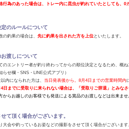
格行為のあった場合は、トレー内に昆虫が釣れていたとしても、0
決定のルールについて
数の釣果の場合は、
先に釣果を出された方を上位
といたします。
のお渡しについて
てのエントリー者が釣り終わってからの順位決定となるため、概ね1
知らせ欄・SNS・LINE公式アプリ）
位以内になられた方は、
当日発表後から。8月4日までの営業時間内
月4日までに受取りに来られない場合は、「受取りご辞退」とみな
方からお越しのお客様でも発送による賞品のお渡しなどは出来ませ
させて頂く場合がございます。
り大会や釣っているお姿などの撮影をさせて頂く場合がございます