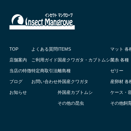
TOP
よくある質問
ITEMS
マット 各
店舗案内
ご利用ガイド
国産クワガタ・カブトムシ
菌糸 各種
当店の特徴
特定商取引法
離島種
ゼリー
ブログ
お問い合わせ
外国産クワガタ
産卵材 各
お知らせ
外国産カブトムシ
ケース・
その他の昆虫
その他飼