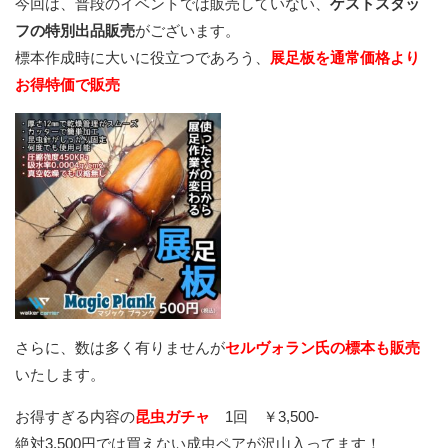
今回は、普段のイベントでは販売していない、
ゲストスタッ
フの特別出品販売
がございます。
標本作成時に大いに役立つであろう、
展足板を通常価格より
お得特価で販売
さらに、数は多く有りませんが
セルヴォラン氏の標本も販売
いたします。
お得すぎる内容の
昆虫ガチャ
1回 ￥3,500-
絶対3,500円では買えない成虫ペアが沢山入ってます！