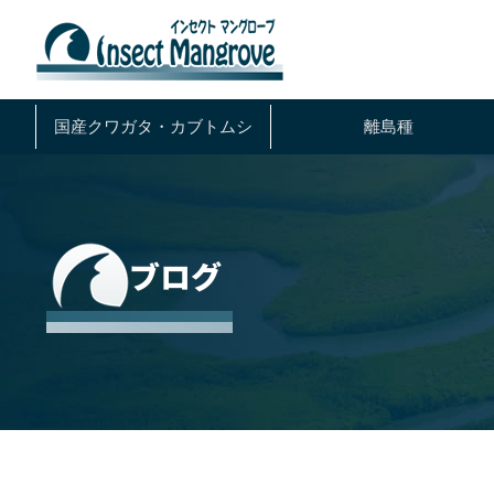
国産クワガタ・
カブトムシ
離島種
ブログ