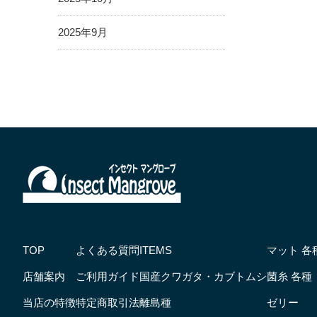
2025年9月
TOP
よくある質問
ITEMS
マット 各
店舗案内
ご利用ガイド
国産クワガタ・カブトムシ
菌糸 各種
当店の特徴
特定商取引法
離島種
ゼリー