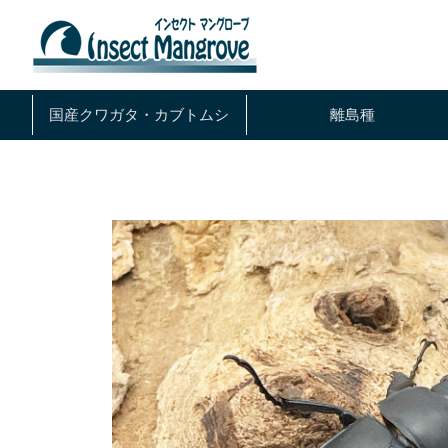
国産クワガタ・
カブトムシ
離島種