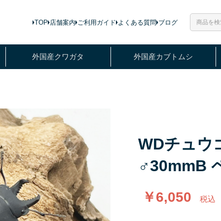
TOP
店舗案内
ご利用ガイド
よくある質問
ブログ
外国産クワガタ
外国産カブトムシ
WDチュ
♂30mmB 
￥6,050
税込