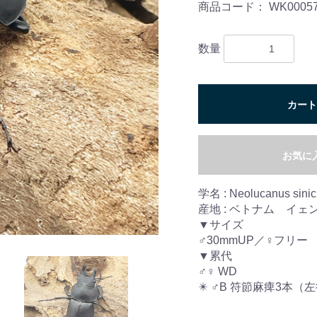
商品コード：
WK0005
数量
カート
お気に
学名 : Neolucanus sinic
産地 : ベトナム イェ
▼サイズ
♂30mmUP／♀フリー
▼累代
♂♀ WD
✴️ ♂B 符節麻痺3本