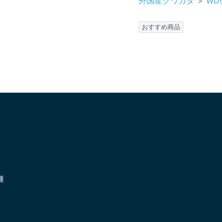
外国産クワガタ
＞
WD
おすすめ商品
種