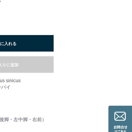
7
に入れる
入りに追加
us sinicus
ンバイ
（左後脚・左中脚・右前）