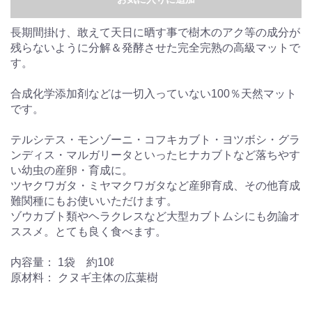
長期間掛け、敢えて天日に晒す事で樹木のアク等の成分が
残らないように分解＆発酵させた完全完熟の高級マットで
す。
合成化学添加剤などは一切入っていない100％天然マット
です。
テルシテス・モンゾーニ・コフキカブト・ヨツボシ・グラ
ンディス・マルガリータといったヒナカブトなど落ちやす
い幼虫の産卵・育成に。
ツヤクワガタ・ミヤマクワガタなど産卵育成、その他育成
難関種にもお使いいただけます。
ゾウカブト類やヘラクレスなど大型カブトムシにも勿論オ
ススメ。とても良く食べます。
内容量： 1袋 約10ℓ
原材料： クヌギ主体の広葉樹