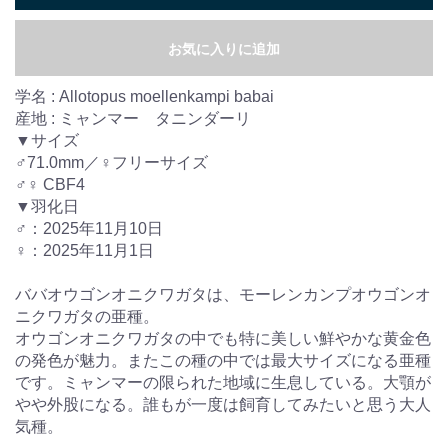
お気に入りに追加
学名 : Allotopus moellenkampi babai
産地 : ミャンマー タニンダーリ
▼サイズ
♂71.0mm／♀フリーサイズ
♂♀ CBF4
▼羽化日
♂：2025年11月10日
♀：2025年11月1日
ババオウゴンオニクワガタは、モーレンカンプオウゴンオ
ニクワガタの亜種。
オウゴンオニクワガタの中でも特に美しい鮮やかな黄金色
の発色が魅力。またこの種の中では最大サイズになる亜種
です。ミャンマーの限られた地域に生息している。大顎が
やや外股になる。誰もが一度は飼育してみたいと思う大人
気種。