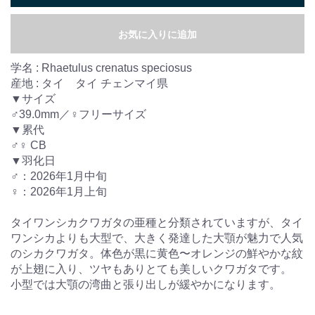
お気に入りに追加
学名 : Rhaetulus crenatus speciosus
産地 : タイ タイ チェンマイ県
▼サイズ
♂39.0mm／♀フリーサイズ
▼累代
♂♀ CB
▼羽化日
♂：2026年1月中旬
♀：2026年1月上旬
タイワンシカクワガタの亜種と分類されていますが、タイ
ワンシカよりも大型で、大きく発達した大顎が魅力で人気
のシカクワガタ。体色が黒に黄色〜オレンジの鮮やかな紋
が上翅に入り、ツヤもありとても美しいクワガタです。
小型では大顎の湾曲と張り出しが緩やかになります。